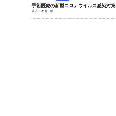
手術医療の新型コロナウイルス感染対策
著者：渡邉 学
P
o
s
t
s
n
a
v
i