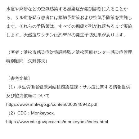
水痘や麻疹などの空気感染する感染症が鑑別診断に入ることか
ら、サル痘を疑う患者には接触予防策および空気予防策を実施し
ます。それらの予防策は、すべての痂疲が剥がれ落ちるまで実施
します。天然痘ワクチンは約85%の発症予防効果があります。
（著者：浜松市感染症対策調整監／浜松医療センター感染症管理
特別顧問 矢野邦夫）
〔参考文献〕
（1）厚生労働省健康局結核感染症課：サル痘に関する情報提供
及び協力依頼について
https://www.mhlw.go.jp/content/000945942.pdf
（2）CDC：Monkeypox.
https://www.cdc.gov/poxvirus/monkeypox/index.html