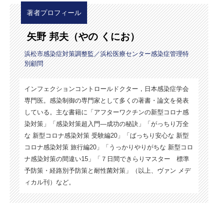
著者プロフィール
矢野 邦夫（やの くにお）
浜松市感染症対策調整監／浜松医療センター感染症管理特
別顧問
インフェクションコントロールドクター，日本感染症学会
専門医。感染制御の専門家として多くの著書・論文を発表
している。主な書籍に「アフターワクチンの新型コロナ感
染対策」「感染対策超入門―成功の秘訣」「がっちり万全
な 新型コロナ感染対策 受験編20」「ばっちり安心な 新型
コロナ感染対策 旅行編20」「うっかりやりがちな 新型コロ
ナ感染対策の間違い15」「７日間できらりマスター 標準
予防策・経路別予防策と耐性菌対策」（以上、ヴァン メデ
ィカル刊）など。