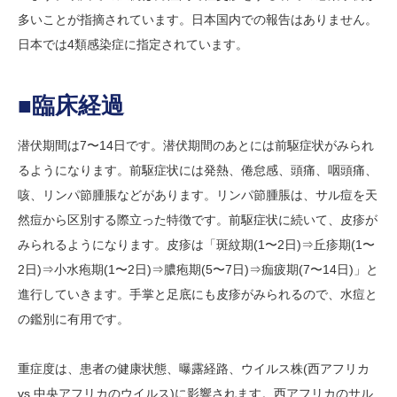
多いことが指摘されています。日本国内での報告はありません。
日本では4類感染症に指定されています。
■臨床経過
潜伏期間は7〜14日です。潜伏期間のあとには前駆症状がみられ
るようになります。前駆症状には発熱、倦怠感、頭痛、咽頭痛、
咳、リンパ節腫脹などがあります。リンパ節腫脹は、サル痘を天
然痘から区別する際立った特徴です。前駆症状に続いて、皮疹が
みられるようになります。皮疹は「斑紋期(1〜2日)⇒丘疹期(1〜
2日)⇒小水疱期(1〜2日)⇒膿疱期(5〜7日)⇒痂疲期(7〜14日)」と
進行していきます。手掌と足底にも皮疹がみられるので、水痘と
の鑑別に有用です。
重症度は、患者の健康状態、曝露経路、ウイルス株(西アフリカ
vs 中央アフリカのウイルス)に影響されます。西アフリカのサル