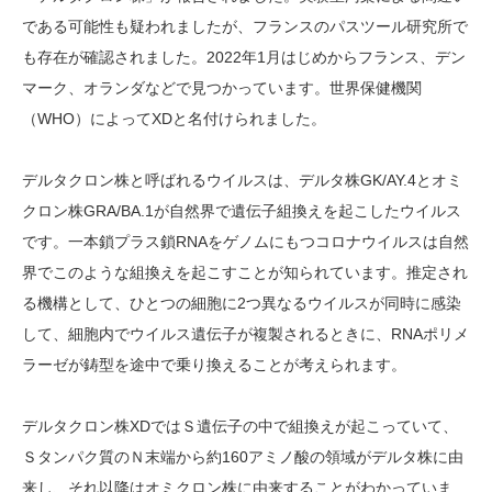
である可能性も疑われましたが、フランスのパスツール研究所で
も存在が確認されました。2022年1月はじめからフランス、デン
マーク、オランダなどで見つかっています。世界保健機関
（WHO）によってXDと名付けられました。
デルタクロン株と呼ばれるウイルスは、デルタ株GK/AY.4とオミ
クロン株GRA/BA.1が自然界で遺伝子組換えを起こしたウイルス
です。一本鎖プラス鎖RNAをゲノムにもつコロナウイルスは自然
界でこのような組換えを起こすことが知られています。推定され
る機構として、ひとつの細胞に2つ異なるウイルスが同時に感染
して、細胞内でウイルス遺伝子が複製されるときに、RNAポリメ
ラーゼが鋳型を途中で乗り換えることが考えられます。
デルタクロン株XDではＳ遺伝子の中で組換えが起こっていて、
Ｓタンパク質のＮ末端から約160アミノ酸の領域がデルタ株に由
来し、それ以降はオミクロン株に由来することがわかっていま