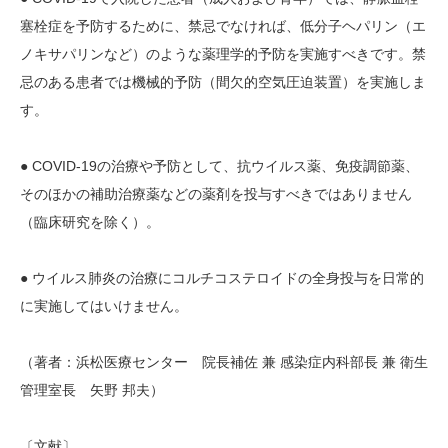
塞栓症を予防するために、禁忌でなければ、低分子ヘパリン（エ
ノキサパリンなど）のような薬理学的予防を実施すべきです。禁
忌のある患者では機械的予防（間欠的空気圧迫装置）を実施しま
す。
● COVID-19の治療や予防として、抗ウイルス薬、免疫調節薬、
そのほかの補助治療薬などの薬剤を投与すべきではありません
（臨床研究を除く）。
● ウイルス肺炎の治療にコルチコステロイドの全身投与を日常的
に実施してはいけません。
（著者：浜松医療センター 院長補佐 兼 感染症内科部長 兼 衛生
管理室長 矢野 邦夫）
〔文献〕