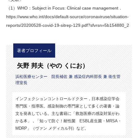
（1）WHO：Subject in Focus: Clinical case management．
https://www.who.int/docs/default-source/coronaviruse/situation-
reports/20200528-covid-19-sitrep-129.pdf?sfvrsn=5b154880_2
著者プロフィール
矢野 邦夫（やの くにお）
浜松医療センター 院長補佐 兼 感染症内科部長 兼 衛生管
理室長
インフェクションコントロールドクター，日本感染症学会
専門医・指導医。感染制御の専門家として多くの著書・論
文を発表している。主な書籍に「救急医療の感染対策がわ
かる本」，「知って防ぐ！耐性菌 ESBL産生菌・MRSA・
MDRP」（ヴァン メディカル刊）など。