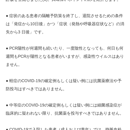
● 症状のある患者の隔離予防策を終了し、退院させるための条件
は「発症から10日後」かつ「症状（発熱や呼吸器症状など）の消
失から3 日後」です。
● PCR陽性が何週間も続いたり、一度陰性となっても、何日も何
週間もPCRが陽性となる患者がいますが、感染性ウイルスはあり
ません。
● 軽症のCOVID-19の確定例もしくは疑い例には抗菌薬療法や予
防投与はすべきではありません。
● 中等症のCOVID-19の確定例もしくは疑い例には細菌感染症が
臨床的に疑われない限り、抗菌薬を投与すべきではありません。
● COVID-19で入院した患者（成人および青年）では、静脈血栓