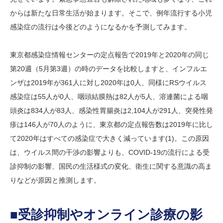
からは新たな日常生活が始まります。そこで、例年流行する小児
感染症の流行は今後どのようになるかを予測してみます。
東京都感染症情報センターの定点報告で2019年と2020年の同じ
第20週（5月第3週）の時のデータを比較しますと、インフルエ
ンザは2019年が361人に対し2020年は0人、同様にRSウイルス
感染症は55人が0人、咽頭結膜熱は82人が5人、溶連菌による咽
頭炎は834人が83人、感染性胃腸炎は2,104人が291人、突発性発
疹は146人が70人のように、東京都の定点報告数は2019年に比し
て2020年はすべての感染症で大きく減っています(1)。この原因
は、ウイルス間の干渉の影響よりも、COVID-19の流行による受
診抑制の影響、国民の生活様式の変化、衛生に関する意識の高ま
りなどが原因と推測します。
■受診抑制やオンライン診療の影