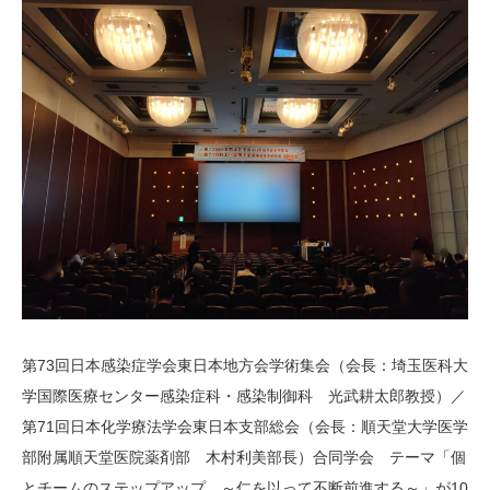
第73回日本感染症学会東日本地方会学術集会（会長：埼玉医科大
学国際医療センター感染症科・感染制御科 光武耕太郎教授）／
第71回日本化学療法学会東日本支部総会（会長：順天堂大学医学
部附属順天堂医院薬剤部 木村利美部長）合同学会 テーマ「個
とチームのステップアップ ～仁を以って不断前進する～」が10