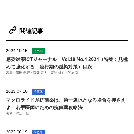
関連記事
2024.10.15
その他
感染対策ICTジャーナル Vol.19 No.4 2024（特集：見極
めて強化する 流行期の感染対策）目次
著者：満田 年宏・森兼 啓太・森澤 雄司・笠原 敬
2023.07.10
病原体
マクロライド系抗菌薬は、第一選択となる場合を押さえ
よ―若手医師のための抗菌薬攻略法
著者：渡辺 彰
2023.06.19
病原体