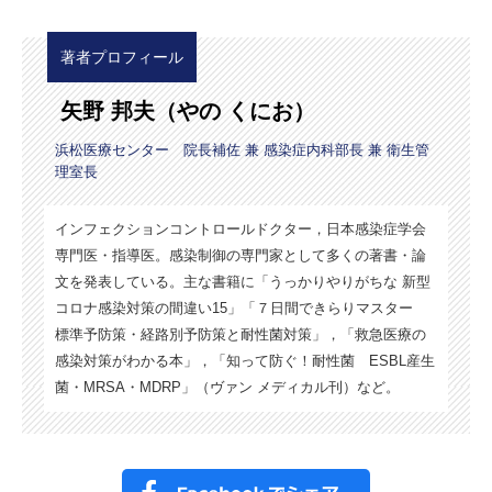
著者プロフィール
矢野 邦夫（やの くにお）
浜松医療センター 院長補佐 兼 感染症内科部長 兼 衛生管
理室長
インフェクションコントロールドクター，日本感染症学会
専門医・指導医。感染制御の専門家として多くの著書・論
文を発表している。主な書籍に「うっかりやりがちな 新型
コロナ感染対策の間違い15」「７日間できらりマスター
標準予防策・経路別予防策と耐性菌対策」，「救急医療の
感染対策がわかる本」，「知って防ぐ！耐性菌 ESBL産生
菌・MRSA・MDRP」（ヴァン メディカル刊）など。