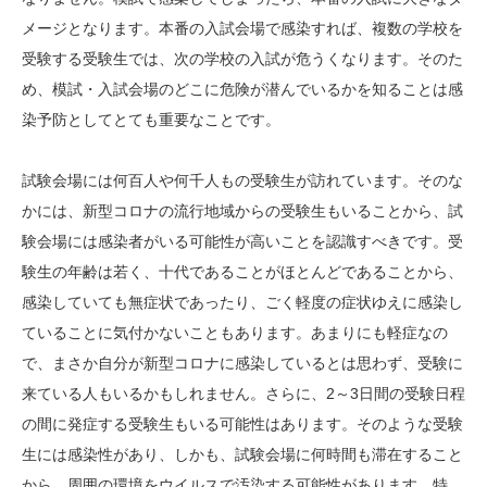
メージとなります。本番の入試会場で感染すれば、複数の学校を
受験する受験生では、次の学校の入試が危うくなります。そのた
め、模試・入試会場のどこに危険が潜んでいるかを知ることは感
染予防としてとても重要なことです。
試験会場には何百人や何千人もの受験生が訪れています。そのな
かには、新型コロナの流行地域からの受験生もいることから、試
験会場には感染者がいる可能性が高いことを認識すべきです。受
験生の年齢は若く、十代であることがほとんどであることから、
感染していても無症状であったり、ごく軽度の症状ゆえに感染し
ていることに気付かないこともあります。あまりにも軽症なの
で、まさか自分が新型コロナに感染しているとは思わず、受験に
来ている人もいるかもしれません。さらに、2～3日間の受験日程
の間に発症する受験生もいる可能性はあります。そのような受験
生には感染性があり、しかも、試験会場に何時間も滞在すること
から、周囲の環境をウイルスで汚染する可能性があります。特