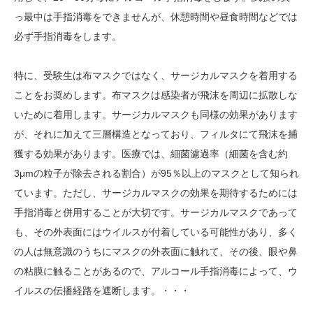
っ最中は手指消毒をできませんが、休憩時間や昼食時間などでは
必ず手指消毒をします。
特に、受験生は布マスクではなく、サージカルマスクを着用する
ことをお奨めします。布マスクは感染者が飛沫を周辺に拡散しな
いために着用します。サージカルマスクも同様の効果があります
が、それに加えて三層構造となっており、フィルタにて飛沫を捕
獲する効果があります。医療では、細菌濾過率（細菌を含む約
3μmの粒子が除去される割合）が95％以上のマスクとして知られ
ています。ただし、サージカルマスクの効果を期待するためには
手指消毒と併用することが大切です。サージカルマスクであって
も、その外表面にはウイルスが付着している可能性があり、多く
の人は無意識のうちにマスクの外表面に触れて、その後、眼や鼻
の粘膜に触ることがあるので、アルコール手指消毒によって、ウ
イルスの伝播経路を遮断します。・・・