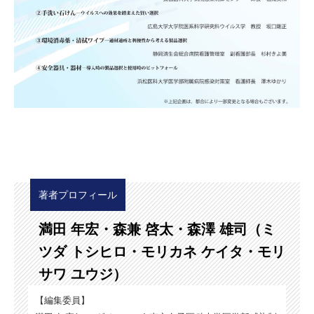
著者プロフィール
満田 年宏・森兼 啓太・森澤 雄司（ミ
ツダ トシヒロ・モリカネ ケイタ・モリ
サワ ユウジ）
【編集委員】