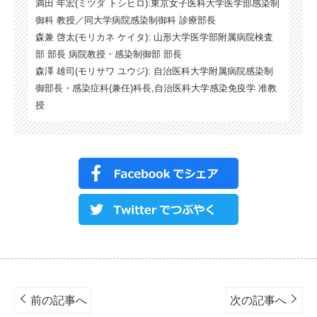
満田 年宏(ミツダ トシヒロ):東京女子医科大学医学部感染制
御科 教授／同大学病院感染制御科 診療部長
森兼 啓太(モリカネ ケイタ): 山形大学医学部附属病院検査
部 部長 病院教授・感染制御部 部長
森澤 雄司(モリサワ ユウジ): 自治医科大学附属病院感染制
御部長・感染症科(兼任)科長,自治医科大学感染免疫学 准教
授
Post
navigation
前の記事へ
次の記事へ