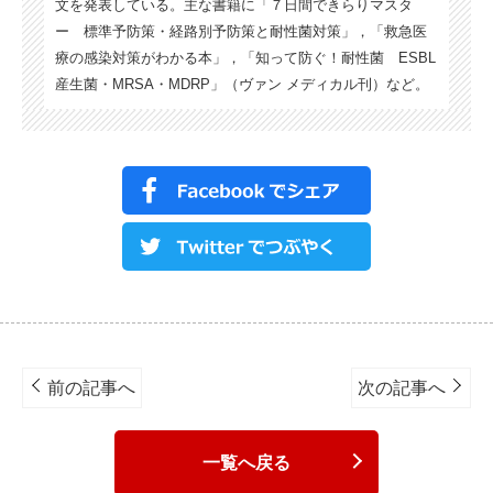
文を発表している。主な書籍に「７日間できらりマスタ
ー 標準予防策・経路別予防策と耐性菌対策」，「救急医
療の感染対策がわかる本」，「知って防ぐ！耐性菌 ESBL
産生菌・MRSA・MDRP」（ヴァン メディカル刊）など。
Post
navigation
前の記事へ
次の記事へ
一覧へ戻る