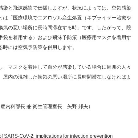
感染と飛沫感染で伝播しますが、状況によっては、空気感染
とは「医療環境でエアロゾル産生処置（ネブライザー治療や
換気の悪い場所に長時間滞在する時」です。したがって、院
手袋を着用する）および飛沫予防策（医療用マスクを着用す
る時には空気予防策を併用します。
し、マスクを着用して自分が感染している場合に周囲の人々
、屋内の混雑した換気の悪い場所に長時間滞在しなければよ
症内科部長 兼 衛生管理室長 矢野 邦夫）
ARS-CoV-2: implications for infection prevention