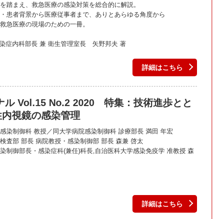
を踏まえ、救急医療の感染対策を総合的に解説。
・患者背景から医療従事者まで、ありとあらゆる角度から
救急医療の現場のための一冊。
感染症内科部長 兼 衛生管理室長 矢野邦夫 著
詳細はこちら
 Vol.15 No.2 2020 特集：技術進歩とと
性内視鏡の感染管理
感染制御科 教授／同大学病院感染制御科 診療部長 満田 年宏
 部長 病院教授・感染制御部 部長 森兼 啓太
部長・感染症科(兼任)科長,自治医科大学感染免疫学 准教授 森
詳細はこちら