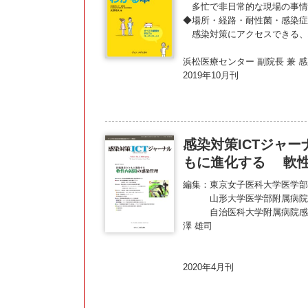
多忙で非日常的な現場の事情
◆場所・経路・耐性菌・感染症
感染対策にアクセスできる、
浜松医療センター 副院長 兼 
2019年10月刊
感染対策ICTジャーナル
もに進化する 軟
編集：東京女子医科大学医学部
山形大学医学部附属病院検査部
自治医科大学附属病院感染制御
澤 雄司
2020年4月刊