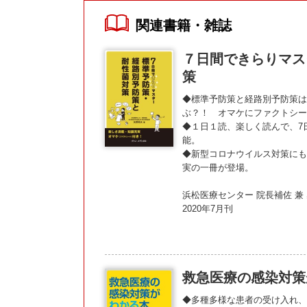
関連書籍・雑誌
７日間できらりマス
策
◆標準予防策と経路別予防策は
ぶ？！ オマケにファクトシ
◆１日１読、楽しく読んで、7
能。
◆新型コロナウイルス対策にも
実の一冊が登場。
浜松医療センター 院長補佐 兼
2020年7月刊
救急医療の感染対策
◆多種多様な患者の受け入れ、