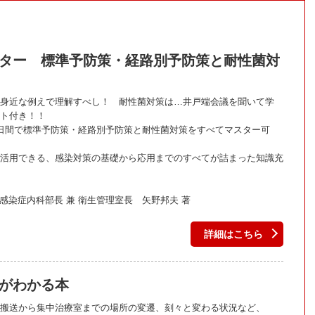
ター 標準予防策・経路別予防策と耐性菌対
身近な例えで理解すべし！ 耐性菌対策は…井戸端会議を聞いて学
ート付き！！
日間で標準予防策・経路別予防策と耐性菌対策をすべてマスター可
活用できる、感染対策の基礎から応用までのすべてが詰まった知識充
 感染症内科部長 兼 衛生管理室長 矢野邦夫 著
詳細はこちら
がわかる本
搬送から集中治療室までの場所の変遷、刻々と変わる状況など、