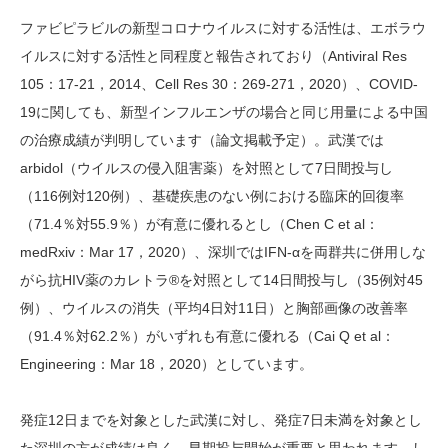
ファビピラビルの新型コロナウイルスに対する活性は、エボラウ
イルスに対する活性と同程度と報告されており（Antiviral Res
105：17-21，2014、Cell Res 30：269-271，2020）、COVID-
19に関しても、新型インフルエンザの場合と同じ用量による中国
の治療成績が判明しています（論文掲載予定）。武漢では
arbidol（ウイルスの侵入阻害薬）を対照として7日間投与し
（116例対120例）、基礎疾患のない例における臨床的回復率
（71.4％対55.9％）が有意に優れるとし（Chen C et al：
medRxiv：Mar 17，2020）、深圳ではIFN-αを両群共に併用しな
がら抗HIV薬のカレトラ®を対照として14日間投与し（35例対45
例）、ウイルスの消失（平均4日対11日）と胸部画像の改善率
（91.4％対62.2％）がいずれも有意に優れる（Cai Q et al：
Engineering：Mar 18，2020）としています。
発症12日までを対象とした武漢に対し、発症7日未満を対象とし
た深圳の方が成績は良く、早期投与開始が重要と思われます。し