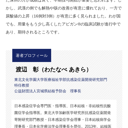
かし、武漢の例でも解熱や咳の改善が有意に優れており、一方で
尿酸値の上昇（16例対3例）が有意に多く見られました。わが国
でも、用量をもう少し高くしたアビガン®の臨床試験が進行中で
あり、期待されるところです。
著者プロフィール
渡辺 彰（わたなべ あきら）
東北文化学園大学医療福祉学部抗感染症薬開発研究部門
特任教授
公益財団法人宮城県結核予防会 理事長
日本感染症学会専門医・指導医、日本結核・非結核性抗酸
菌症学会指導医。東北大学加齢医学研究所抗感染症薬開発
寄附研究部門教授・日本感染症学会理事・日本結核病学会
理事長・日本化学療法学会理事長を歴任。2013年、結核医