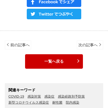
Post
navigation
前の記事へ
次の記事へ
一覧へ戻る
関連キーワード
COVID-19
感染対策
感染症
感染経路別予防策
新型コロナウイルス感染症
耐性菌
院内感染