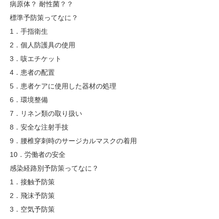
病原体？ 耐性菌？？
標準予防策ってなに？
1．手指衛生
2．個人防護具の使用
3．咳エチケット
4．患者の配置
5．患者ケアに使用した器材の処理
6．環境整備
7．リネン類の取り扱い
8．安全な注射手技
9．腰椎穿刺時のサージカルマスクの着用
10．労働者の安全
感染経路別予防策ってなに？
1．接触予防策
2．飛沫予防策
3．空気予防策