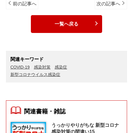
navigation
前の記事へ
次の記事へ
一覧へ戻る
関連キーワード
COVID-19
感染対策
感染症
新型コロナウイルス感染症
関連書籍・雑誌
うっかりやりがちな 新型コロナ
感染対策の間違い15