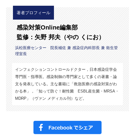
著者プロフィール
感染対策Online編集部
監修：矢野 邦夫（やの くにお）
浜松医療センター 院長補佐 兼 感染症内科部長 兼 衛生管
理室長
インフェクションコントロールドクター，日本感染症学会
専門医・指導医。感染制御の専門家として多くの著書・論
文を発表している。主な書籍に「救急医療の感染対策がわ
かる本」，「知って防ぐ！耐性菌 ESBL産生菌・MRSA・
MDRP」（ヴァン メディカル刊）など。