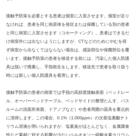
接触予防策を必要とする患者は個室に入室させます。個室が足り
なければ、患者を同じ病原体を発症または保菌している別の患者
と同じ病室に入室させます（コホーティング）。患者はできるだ
け病室外には出ないようにしますが、CTなどのためにやむを得
ず病室から出なくてはならない場合は、感染部位や保菌部位を覆
います。接触予防策の患者を移送する前には、汚染した個人防護
具は脱いで廃棄し、手指衛生をします。移送先で患者を取り扱う
時には新しい個人防護具を着用します。
接触予防策の患者の病室では手指の高頻度接触表面（ベッドレー
ル、オーバーベッドテーブル、ベッドサイドの整理たんす、バス
ルームの洗面所表面、ドアノブなど）や患者周囲の器具を重点的
に清掃します。この場合、0.1%（1,000ppm）の次亜塩素酸ナト
リウム溶液が用いられますが、塩素臭がほとんどなく、金属腐食
性など素材に対する影響が少ないペルオキソ一硫酸水素カリウム