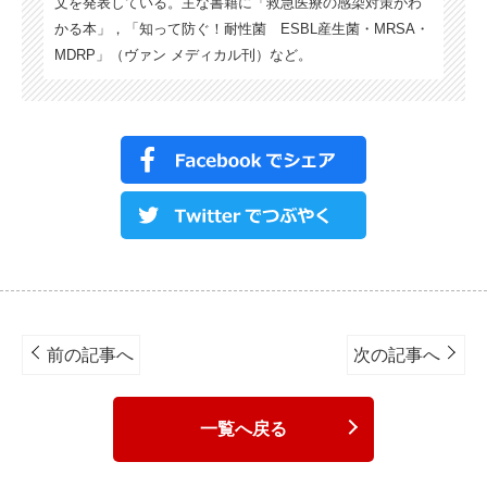
文を発表している。主な書籍に「救急医療の感染対策がわ
かる本」，「知って防ぐ！耐性菌 ESBL産生菌・MRSA・
MDRP」（ヴァン メディカル刊）など。
Post
navigation
前の記事へ
次の記事へ
一覧へ戻る