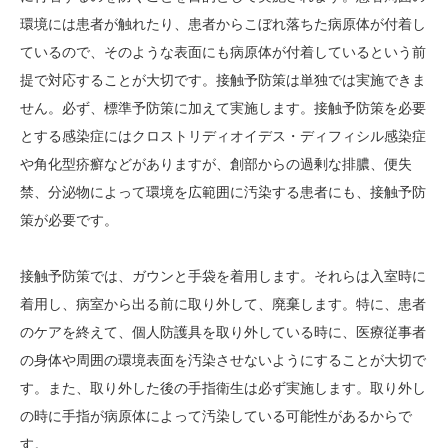
環境には患者が触れたり、患者からこぼれ落ちた病原体が付着し
ているので、そのような表面にも病原体が付着しているという前
提で対応することが大切です。接触予防策は単独では実施できま
せん。必ず、標準予防策に加えて実施します。接触予防策を必要
とする感染症にはクロストリディオイデス・ディフィシル感染症
や角化型疥癬などがありますが、創部からの過剰な排膿、便失
禁、分泌物によって環境を広範囲に汚染する患者にも、接触予防
策が必要です。
接触予防策では、ガウンと手袋を着用します。それらは入室時に
着用し、病室から出る前に取り外して、廃棄します。特に、患者
のケアを終えて、個人防護具を取り外している時に、医療従事者
の身体や周囲の環境表面を汚染させないようにすることが大切で
す。また、取り外した後の手指衛生は必ず実施します。取り外し
の時に手指が病原体によって汚染している可能性があるからで
す。