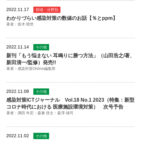
2022.11.17
領域・分野別
わかりづらい感染対策の数値のお話【％とppm】
著者：坂木 晴世
2022.11.14
その他
新刊「もう悩まない 耳鳴りに勝つ方法」（山田浩之/著、
新田清一/監修）発売!!
著者：感染対策Online編集部
2022.11.08
その他
感染対策ICTジャーナル Vol.18 No.1 2023（特集：新型
コロナ時代における 医療施設環境対策） 次号予告
著者：満田 年宏・森兼 啓太・森澤 雄司
2022.11.02
その他