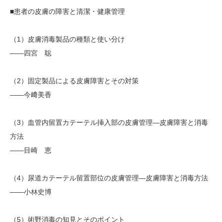
■患者の皮膚の障害と清潔・健康管理
（1）皮膚消毒製品の種類と使い分け
――四宮 聡
（2）固定製品による皮膚障害とその対策
――今﨑美香
（3）血管内留置カテーテル挿入部の皮膚管理―皮膚障害と消毒
方法
――目崎 恵
（4）尿道カテーテル留置部位の皮膚管理―皮膚障害と消毒方法
――小林史博
（5）術野消毒の知見とそのポイント