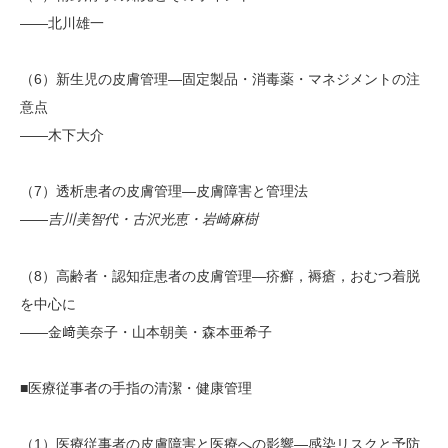
――北川雄一
（6）新生児の皮膚管理―固定製品・消毒薬・マネジメントの注
意点
――木下大介
（7）透析患者の皮膚管理―皮膚障害と管理法
――
吉川美智代・古沢光恵・岩崎麻樹
（8）高齢者・認知症患者の皮膚管理―疥癬，褥瘡，おむつ着脱
を中心に
――金﨑美奈子・山本朝美・森本亜希子
■医療従事者の手指の清潔・健康管理
（1）医療従事者の皮膚障害と医療への影響―感染リスクと予防