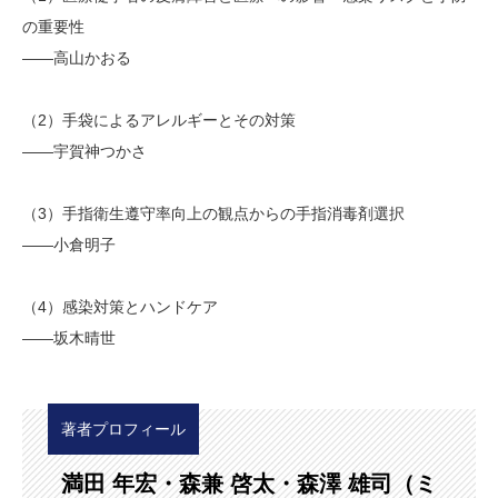
の重要性
――高山かおる
（2）手袋によるアレルギーとその対策
――宇賀神つかさ
（3）手指衛生遵守率向上の観点からの手指消毒剤選択
――小倉明子
（4）感染対策とハンドケア
――坂木晴世
著者プロフィール
満田 年宏・森兼 啓太・森澤 雄司（ミ