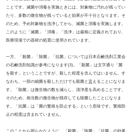
ことです。滅菌や消毒を実施ときには、対象物に汚れが残ってい
たり、多数の微生物が残っていると効果が不十分となります。そ
のため、予め対象物を洗浄してから、滅菌と消毒を実施します。
このように「滅菌」「消毒」「洗浄」は厳格に定義されており、
医療現場での器材の処置に使用されています。
一方、「殺菌」「除菌」「抗菌」については日本石鹸洗剤工業会
の石鹸洗剤知識が参考になります(3)。「殺菌」は文字通り「菌
を殺す」ということですが、殺した程度を含んではいません。す
なわち、一部の細菌を殺しただけでも殺菌と
言
えることになりま
す。「除菌」は微生物の数を減らし、清浄度を高めることです。
そのため、相当数の微生物が残存しても除菌したことになりま
す。「抗菌」は「菌の繁殖を防止する」という意味です。繁殖防
止の程度は含まれていません。
このことから明らかなように、「殺菌」「除菌」「抗菌」の効果