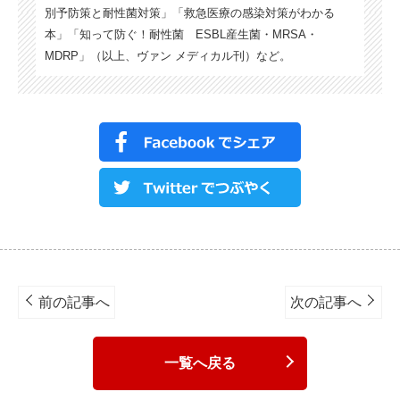
別予防策と耐性菌対策」「救急医療の感染対策がわかる
本」「知って防ぐ！耐性菌 ESBL産生菌・MRSA・
MDRP」（以上、ヴァン メディカル刊）など。
Post
navigation
前の記事へ
次の記事へ
一覧へ戻る