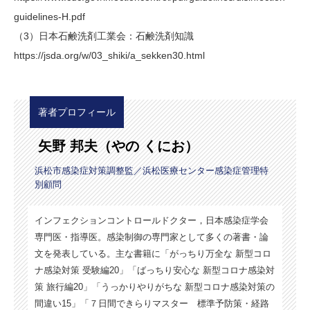
guidelines-H.pdf
（3）日本石鹸洗剤工業会：石鹸洗剤知識
https://jsda.org/w/03_shiki/a_sekken30.html
著者プロフィール
矢野 邦夫（やの くにお）
浜松市感染症対策調整監／浜松医療センター感染症管理特
別顧問
インフェクションコントロールドクター，日本感染症学会
専門医・指導医。感染制御の専門家として多くの著書・論
文を発表している。主な書籍に「がっちり万全な 新型コロ
ナ感染対策 受験編20」「ばっちり安心な 新型コロナ感染対
策 旅行編20」「うっかりやりがちな 新型コロナ感染対策の
間違い15」「７日間できらりマスター 標準予防策・経路