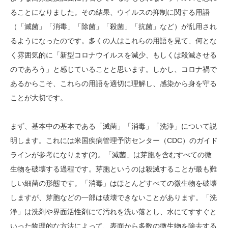
ることになりました。その結果、ウイルスの抑制に関する用語
（「滅菌」「消毒」「除菌」「殺菌」「抗菌」など）が乱用され
るようになったのです。多くの人はこれらの用語を見て、何とな
く雰囲気的に「新型コロナウイルスを減少、もしくは殺滅させる
のであろう」と感じていることと思います。しかし、コロナ禍で
あるからこそ、これらの用語を適切に理解し、感染から身を守る
ことが大切です。
まず、基本中の基本である「滅菌」「消毒」「洗浄」について説
明します。これには米国疾病管理予防センター（CDC）のガイド
ラインが参考になります(2)。「滅菌」は芽胞を含むすべての微
生物を破壊する過程です。芽胞というのは殺滅することが最も難
しい細菌の形態です。「消毒」はほとんどすべての微生物を破壊
しますが、芽胞などの一部は破壊できないことがあります。「洗
浄」は洗剤や界面活性剤にて汚れを洗い落とし、水にてすすぐと
いった物理的な方法によって、表面から多数の微生物を除去する